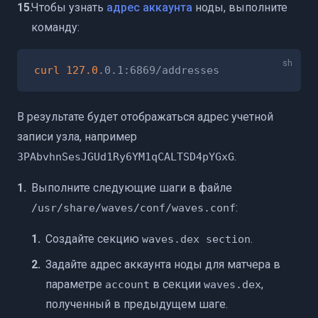
Чтобы узнать
адрес аккаунта
ноды, выполните
команду:
curl
127.0
В результате будет отображаться адрес учетной
записи узла, например
.
3PAbvhnSesJGUd1Ry6YM1qCALTSD4pYGxG
Выполните следующие шаги в файле
:
/usr/share/waves/conf/waves.conf
Создайте секцию
.
waves.dex section
Задайте адрес аккаунта ноды для матчера в
параметре
в секции
,
account
waves.dex
полученный в предыдущем шаге.