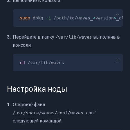
Выполните в консоли:
sudo
 dpkg 
-i
 /path/to/waves_
<
version
>
Перейдите в папку
выполнив в
/var/lib/waves
консоли:
cd
Настройка ноды
Откройте файл
/usr/share/waves/conf/waves.conf
следующей командой: