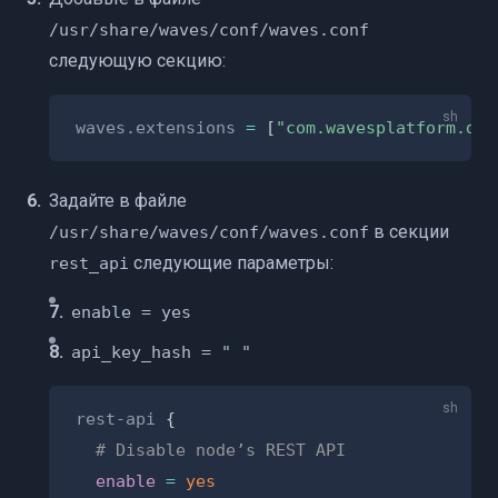
/usr/share/waves/conf/waves.conf
следующую секцию:
waves.extensions 
=
[
"com.wavesplatform.dex
Задайте в файле
в секции
/usr/share/waves/conf/waves.conf
следующие параметры:
rest_api
enable = yes
api_key_hash = " "
rest-api 
{
# Disable node’s REST API
enable
=
yes