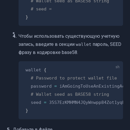
# Wallet seed as BASE58 string
# seed =
}
Чтобы использовать существующую учетную
запись, введите в секции
пароль, SEED
wallet
фразу в кодировке base58.
wallet 
{
# Password to protect wallet file
  password 
=
 iAmGoingToUseAnExistingAcco
# Wallet seed as BASE58 string
  seed 
=
}
Добавьте в файле