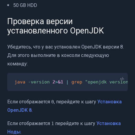
50 GB HDD
Проверка версии
установленного OpenJDK
Убедитесь, что у вас установлен OpenJDK версии 8.
Для этого выполните в консоли следующую
команду:
java
-version
2
>
&1
|
grep
"openjdk version 
\
Если отображается
, перейдите к шагу
Установка
0
OpenJDK 8
.
Если отображается
перейдите к шагу
Установка
1
Ноды
.