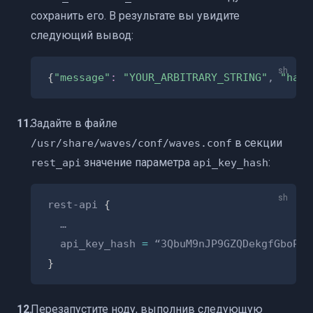
сохранить его. В результате вы увидите
следующий вывод:
{
"message"
:
"YOUR_ARBITRARY_STRING"
, 
"hash
Задайте в файле
в секции
/usr/share/waves/conf/waves.conf
значение параметра
:
rest_api
api_key_hash
rest-api 
{
  …

  api_key_hash 
=
}
Перезапустите ноду, выполнив следующую