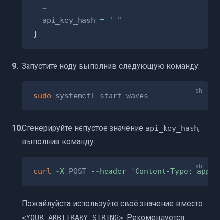
  …

  api_key_hash 
=
" "
}
Запустите ноду выполнив следующую команду:
sudo
Сгенерируйте непустое значение
,
api_key_hash
выполнив команду:
curl
-X
 POST 
--header
'Content-Type: appli
Пожайлуйста используйте своё значение вместо
. Рекомендуется
<YOUR_ARBITRARY_STRING>