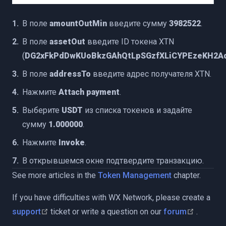
В поле
amountOutMin
введите сумму
3982522
.
В поле
assetOut
введите ID токена XTN
(
DG2xFkPdDwKUoBkzGAhQtLpSGzfXLiCYPEzeKH2A
В поле
addressTo
введите адрес получателя XTN.
Нажмите
Attach payment
.
Выберите
USDT
из списка токенов и задайте
сумму
1.000000
.
Нажмите
Invoke
.
В открывшемся окне подтвердите транзакцию.
See more articles in the
Token Management
chapter.
If you have difficulties with WX Network, please create a
(opens new window)
(opens 
support
ticket or write a question on our
forum
.