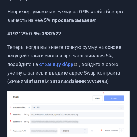
Например, умножьте сумму на
0.95
, чтобы быстро
вычесть из неё
5% проскальзывания
:
4192129
x
0.95
=
3982522
Теперь, когда вы знаете точную сумму на основе
текущей ставки свопа и проскальзывания 5%,
(opens new window)
перейдите на
страницу dApp
, войдите в свою
учетную запись и введите адрес Swap контракта
(
3P68zNiufsu1viZpu1aY3cdahRRKcvV5N93
).