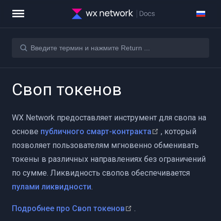
Своп токенов
WX Network предоставляет инструмент для свопа на
(opens new win
основе
публичного смарт-контракта
, который
позволяет пользователям мгновенно обменивать
токены в различных направлениях без ограничений
по сумме. Ликвидность свопов обеспечивается
пулами ликвидности
.
(opens new window)
Подробнее про Своп токенов
.