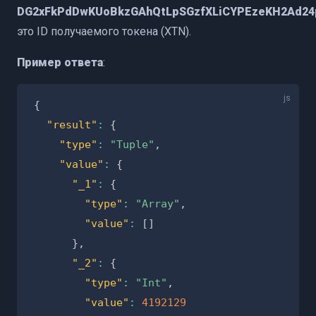
DG2xFkPdDwKUoBkzGAhQtLpSGzfXLiCYPEzeKH2Ad24
это ID получаемого токена (XTN).
Пример ответа
:
{
"result"
:
{
"type"
:
"Tuple"
,
"value"
:
{
"_1"
:
{
"type"
:
"Array"
,
"value"
:
[
]
}
,
"_2"
:
{
"type"
:
"Int"
,
"value"
:
4192129