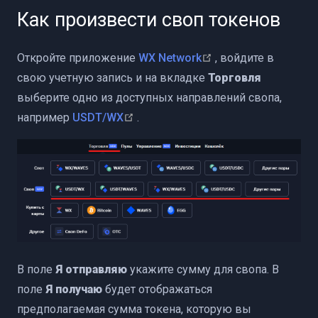
аемый на не перевыпускаемый
Как произвести своп токенов
ия
(opens new window
Откройте приложение
WX Network
, войдите в
свою учетную запись и на вкладке
Торговля
выберите одно из доступных направлений свопа,
(opens new window)
например
USDT/WX
.
В поле
Я отправляю
укажите сумму для свопа. В
aves
поле
Я получаю
будет отображаться
предполагаемая сумма токена, которую вы