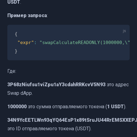
USDT
.
Пример запроса
:
{
"expr"
:
"swapCalculateREADONLY(1000000,\"34
}
Где:
3P68zNiufsu1viZpu1aY3cdahRRKcvV5N93
это адрес
Swap dApp.
1000000
это сумма отправляемого токена (
1 USDT
).
34N9YcEETLWn93qYQ64EsP1x89tSruJU44RrEMSXXEP
это ID отправляемого токена (USDT).