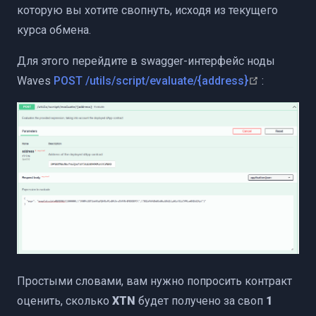
которую вы хотите свопнуть, исходя из текущего
курса обмена.
Для этого перейдите в swagger-интерфейс ноды
(opens ne
Waves
POST /utils/script/evaluate/{address}
:
Простыми словами, вам нужно попросить контракт
оценить, сколько
XTN
будет получено за своп
1