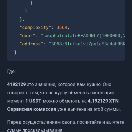
}
}
}
,
"complexity"
:
3569
,
"expr"
:
"swapCalculateREADONLY(1000000,\"3
"address"
:
"3P68zNiufsu1viZpu1aY3cdahRRKcv
}
Где:
4192129
это значение, которое вам нужно. Оно
говорит о том, что по курсу обмена в настоящий
момент
1 USDT
можно обменять на
4,192129 XTN
.
Сервисная комиссия
уже вычтена из этой суммы.
Перед осуществлением свопа, посчитайте и вычтете
сумму проскальзывания.