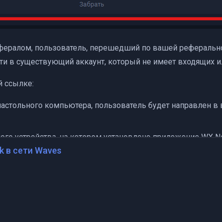
фералом, пользователь, перешедший по вашей реферально
ти в существующий аккаунт, который не имеет входящих и
й ссылке:
настольного компьютера, пользователь будет направлен 
го устройства, на котором установлено приложение WX Ne
k в сети Waves
ение WX Network.
го устройства, на котором не установлено приложение WX
e/GooglePlay.
% торговых комиссий своих рефералов.