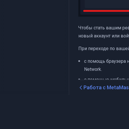
Чтобы стать вашим ре
новый аккаунт или вой
При переходе по ваше
с помощь браузера 
Network.
с помощью мобильно
Работа с MetaMas
направлен в прилож
с помощью мобильно
направлен в AppStor
Рефереры получают 50