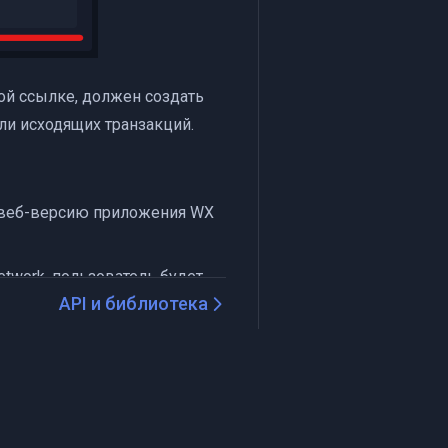
й ссылке, должен создать
ли исходящих транзакций.
в веб-версию приложения WX
twork, пользователь будет
API и библиотека
 Network, пользователь будет